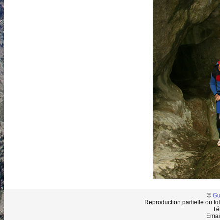
©
Gu
Reproduction partielle ou tot
Té
Emai