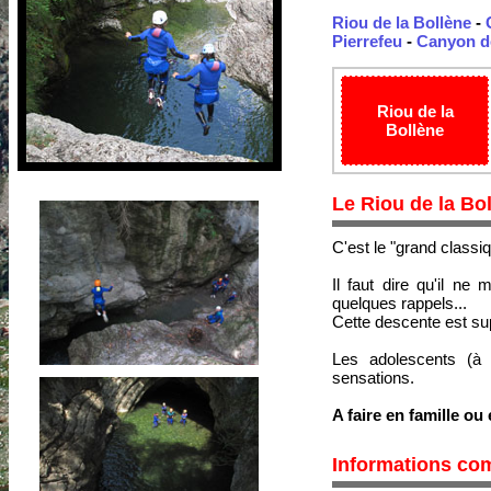
Riou de la Bollène
-
Pierrefeu
-
Canyon de
Riou de la
Bollène
Le Riou de la Bo
C'est le "grand classi
Il faut dire qu'il ne
quelques rappels...
Cette descente est sup
Les adolescents (à 
sensations.
A faire en famille ou
Informations co