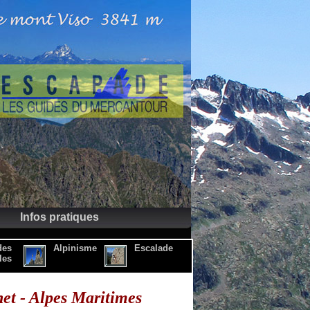
Infos pratiques
des
Alpinisme
Escalade
les
net - Alpes Maritimes