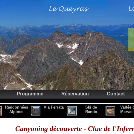
Programme
Réservation
Contact
Randonnées
Via Ferrata
Ski de
Vallée 
Alpines
Rando
Merveil
Canyoning découverte - Clue de l'Infer