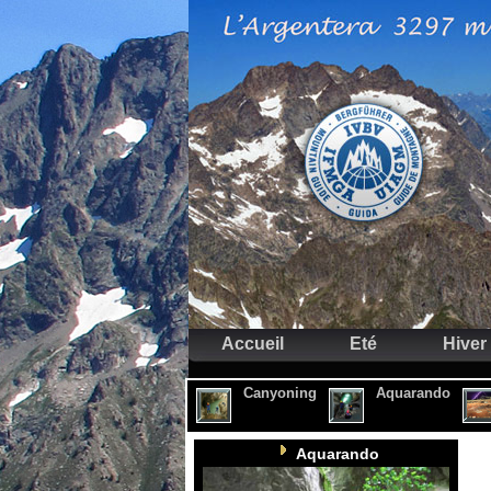
Accueil
Eté
Hiver
Canyoning
Aquarando
Aquarando