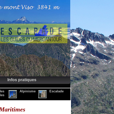
Infos pratiques
des
Alpinisme
Escalade
les
 Maritimes