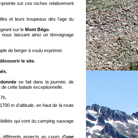
mpreinte sur ces roches relativement
lles et leurs troupeaux dés l'age du
égeant sur le
Mont Bégo
.
, nous laissant ainsi un témoignage
le de berger à voulu exprimer.
écouvrir le site.
nés
.
ndonnée
se fait dans la journée, de
e cette balade exceptionnelle.
17h.
1700 m d'altitude, en haut de la route
ssibilités qui vont du camping sauvage
 différents aspects au cours d
'une