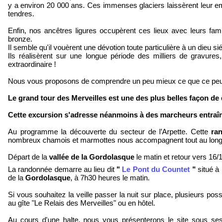
y a environ 20 000 ans. Ces immenses glaciers laissèrent leur e
tendres.
Enfin, nos ancêtres ligures occupèrent ces lieux avec leurs fami
bronze.
Il semble qu'il vouèrent une dévotion toute particulière à un dieu si
Ils réalisèrent sur une longue période des milliers de gravures
extraordinaire !
Nous vous proposons de comprendre un peu mieux ce que ce peup
Le grand tour des Merveilles est une des plus belles façon de d
Cette excursion s'adresse néanmoins à des marcheurs entraî
Au programme la découverte du secteur de l’Arpette. Cette
ra
nombreux chamois et marmottes nous accompagnent tout au long d
Départ de la
vallée de la Gordolasque
le matin et retour vers 16/
La randonnée demarre au lieu dit
"
Le Pont du Countet
"
situé à 
de la
Gordolasque
, à 7h30 heures le matin.
Si vous souhaitez la veille passer la nuit sur place, plusieurs po
au gîte "Le Relais des Merveilles" ou en hôtel.
Au cours d'une halte, nous vous présenterons le site sous ses