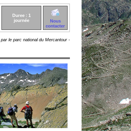
Duree : 1
journée
Nous
contacter
par le parc national du Mercantour -