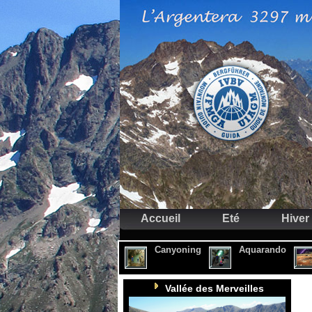
Accueil
Eté
Hiver
Canyoning
Aquarando
Vallée des Merveilles