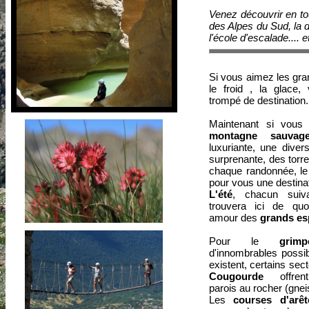
Venez découvrir en t
des Alpes du Sud, la d
l'école d'escalade.... 
Si vous aimez les gra
le froid , la glace
trompé de destination.
Maintenant si vous
montagne sauvag
luxuriante, une diver
surprenante, des torr
chaque randonnée, l
pour vous une destinat
L'été
, chacun suiv
trouvera ici de quo
amour des
grands es
Pour le
grimp
d'innombrables possibi
existent, certains se
Cougourde
offrent
parois au rocher (gnei
Les
courses d'arêt