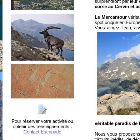
surprendront par leur 
corse au Cervin et a
Le Mercantour
vérita
spot unique en Europ
Vous aimez l'eau, ass
Pour réserver votre activité ou
véritable paradis de
obtenir des renseignements :
Contact Escapade
Nous vous proposon
circuits inédits, de d