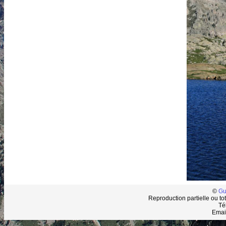
©
Gu
Reproduction partielle ou tot
Té
Emai