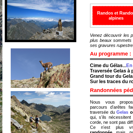
Randos et Rando
alpines
Venez découvrir les 
plus beaux sommets d
ses gravures rupestres
Au programme :
Cime du Gélas...
En
Traversée Gelas à p
Grand tour du Gelas
Sur les traces du r
Randonnées pédes
Nous vous propos
parcours d'arêtes f
traversée du
Gelas
ou
qui, s'ils nécessitent l
corde, ne sont pas diffi
Ce n'est plus vr
randonnée
mais p