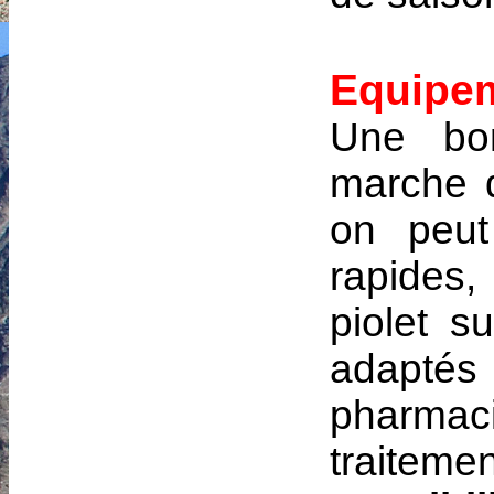
Equipem
Une bo
marche d
on peut
rapides
piolet s
adaptés
pharmac
traitemen