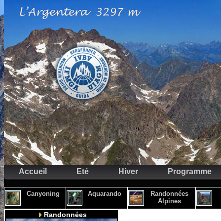
Accueil
Eté
Hiver
Programme
Canyoning
Aquarando
Randonnées
Alpines
Randonnées