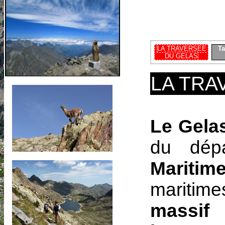
LA TRAVERSEE
Ta
DU GELAS
LA TRA
Le Gela
du dép
Maritim
maritim
massi