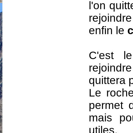
l'on qui
rejoindr
enfin le
c
C'est l
rejoindr
quittera
Le roche
permet d
mais pou
utiles.