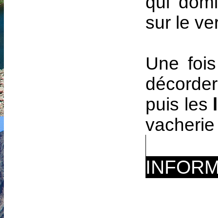
qui dom
sur le ver
Une foi
décorder
puis les
l
vacherie
INFORM