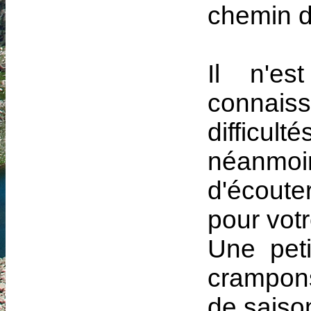
chemin d
Il n'es
connaiss
difficul
néanmo
d'écoute
pour votr
Une pet
crampons
de saiso