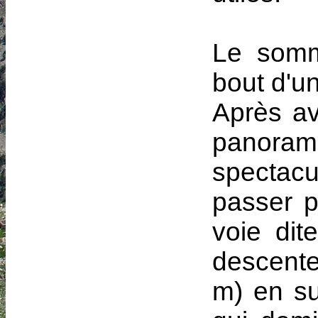
Le somme
bout d'un
Après av
panoram
spectacu
passer pa
voie dit
descente
m) en sui