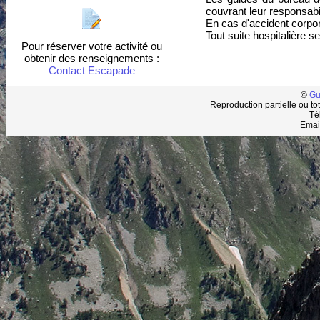
couvrant leur responsabil
En cas d'accident corpore
Tout suite hospitalière 
Pour réserver votre activité ou
obtenir des renseignements :
Contact Escapade
©
Gu
Reproduction partielle ou tot
Té
Emai