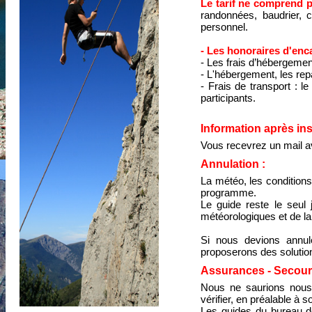
Le tarif ne comprend 
randonnées, baudrier, c
personnel.
- Les honoraires d'enc
- Les frais d’hébergemen
- L'hébergement, les rep
- Frais de transport : l
participants.
Information après ins
Vous recevrez un mail a
Annulation :
La météo, les conditions
programme.
Le guide reste le seul
météorologiques et de la
Si nous devions annul
proposerons des soluti
Assurances - Secour
Nous ne saurions nous su
vérifier, en préalable à s
Les guides du bureau 