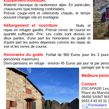
Equipement individuel:
Matériel classique du randonneur alpin. En particulier,
chaussures type trekking confortables.
Prévoir coupe-vent et vêtements chauds, le temps
pouvant changer vite en montagne.
Hébergement et nourriture
:
Nuits et
repas en refuges gardés. Prévoir vivres de course en
quantité suffisante. Prix: Les coûts sont divisés en
deux parties, d'une part les honoraires du guide et
d'autre part les autres dépenses comme les repas du
soir et les vivres de course.
Honoraires du guide
:
Forfait de 960 Euros pour les 3 jours 
personnes maximum).
Demi-pensions en refuge : environ 45 Euros par jour et par pers
partager par le n
Meilleure péri
Contact:
ESCAPADE Les 
Place du March
06450 SAINT M
0033 4 93 03 31 
Formulai