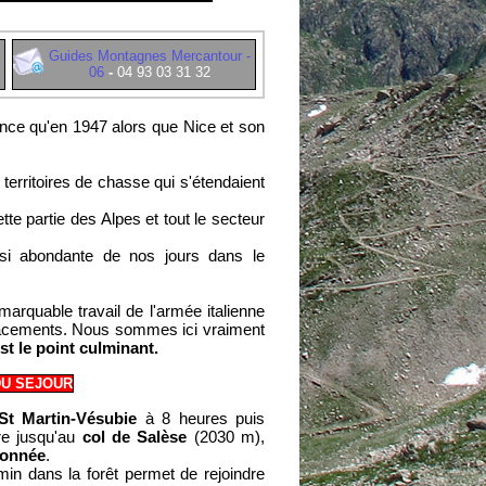
Guides Montagnes Mercantour -
06
-
04 93 03 31 32
ance qu'en 1947 alors que Nice et son
territoires de chasse qui s'étendaient
tte partie des Alpes et tout le secteur
 si abondante de nos jours dans le
arquable travail de l'armée italienne
éplacements. Nous sommes ici vraiment
st le point culminant.
U SEJOUR
St Martin-Vésubie
à 8 heures puis
re jusqu'au
col de Salèse
(2030 m),
donnée
.
in dans la forêt permet de rejoindre