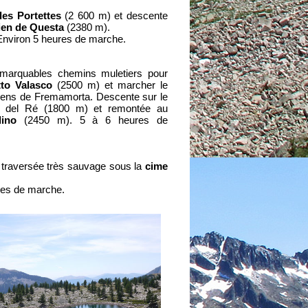
des Portettes
(2 600 m) et descente
lien de Questa
(2380 m).
nviron 5 heures de marche.
remarquables chemins muletiers pour
tto Valasco
(2500 m) et marcher le
aliens de Fremamorta. Descente sur le
a del Ré (1800 m) et remontée au
ino
(2450 m). 5 à 6 heures de
 traversée très sauvage sous la
cime
res de marche.