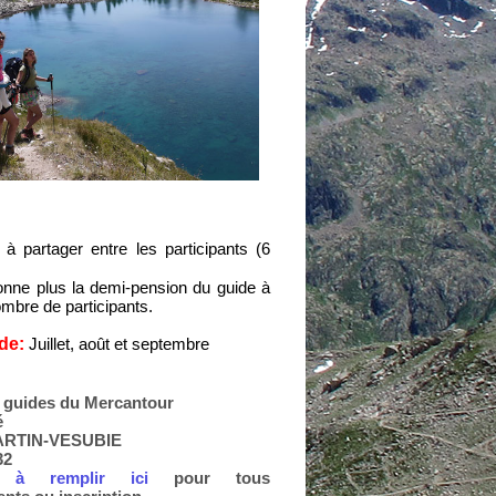
à partager entre les participants (6
onne plus la demi-pension du guide à
ombre de participants.
ode:
Juillet, août et septembre
guides du Mercantour
é
ARTIN-VESUBIE
32
re à remplir ici
pour tous