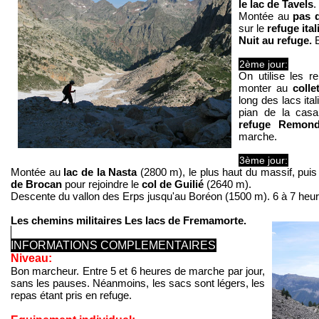
le lac de Tavels
.
Montée au
pas 
sur le
refuge ita
Nuit au refuge.
E
2ème jour:
On utilise les 
monter au
colle
long des lacs it
pian de la cas
refuge Remond
marche.
3ème jour:
Montée au
lac de la Nasta
(2800 m), le plus haut du massif, puis
de Brocan
pour rejoindre le
col de Guilié
(2640 m).
Descente du vallon des Erps jusqu'au Boréon (1500 m). 6 à 7 heu
Les chemins militaires Les lacs de Fremamorte.
INFORMATIONS COMPLEMENTAIRES
Niveau:
Bon marcheur. Entre 5 et 6 heures de marche par jour,
sans les pauses. Néanmoins, les sacs sont légers, les
repas étant pris en refuge.