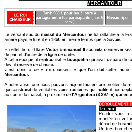
MERCANTOUR
Tarif: 960 € pour les 3 jours à
L
E ROI
partager entre les participants
(max 6
Niveau:
Sportif
CHASSEUR
pers.)
Le versant sud du
massif du Mercantour
ne fut rattaché à la Fr
arrière pays le furent en 1860 en même temps que la Savoie.
En effet, le roi d'Italie
Victor Emmanuel II
souhaita conserver ses 
de part et d'autre de la ligne de crête.
A cette époque, il réintroduisit le
bouquetin
qui avait disparu de ce
devint réserve de chasse.
C'est donc à ce « roi chasseur » que l'on doit cette faune
Mercantour.
A noter aussi que nous pouvons aujourd'hui encore profiter du rem
qui construisit de véritables voies romaines qui facilitent nos d
au coeur du massif, à proximité de
l'Argentera (3 297 m) qui en e
DEROULEMENT D
1er jour:
Rendez-vous à
montée en voitu
départ de la
ran
Un très bon chem