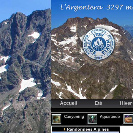
Accueil
Eté
Hiver
Canyoning
Aquarando
Randonnées Alpines