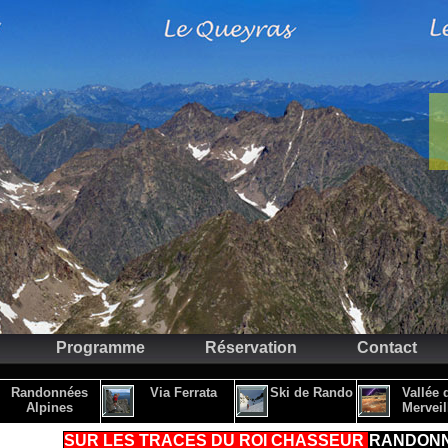
Programme
Réservation
Contact
Randonnées
Via Ferrata
Ski de Rando
Vallée 
Alpines
Merveil
SUR LES TRACES DU ROI CHASSEUR
RANDONN