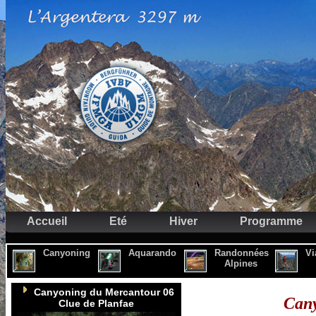
Accueil
Eté
Hiver
Programme
Canyoning
Aquarando
Randonnées
Vi
Alpines
Canyoning du Mercantour 06
Cany
Clue de Planfae