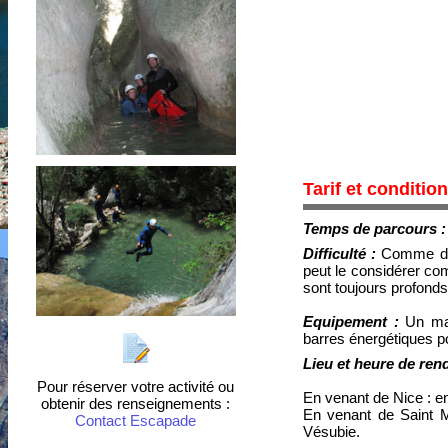
Tarif et conditio
Temps de parcours 
Difficulté :
Comme dans
peut le considérer com
sont toujours profonds.
Equipement :
Un mai
barres énergétiques p
Lieu et heure de ren
Pour réserver votre activité ou
En venant de Nice : en
obtenir des renseignements :
En venant de Saint M
Contact Escapade
Vésubie.