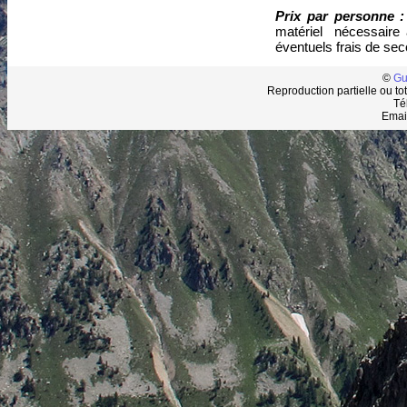
Prix par personne 
matériel nécessaire 
éventuels frais de sec
©
Gu
Reproduction partielle ou tot
Té
Emai