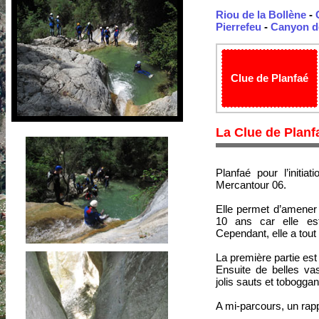
Riou de la Bollène
-
Pierrefeu
-
Canyon de
Clue de Planfaé
La Clue de Planf
Planfaé pour l’initi
Mercantour 06.
Elle permet d’amener 
10 ans car elle es
Cependant, elle a tout
La première partie est 
Ensuite de belles va
jolis sauts et toboggan
A mi-parcours, un rappe