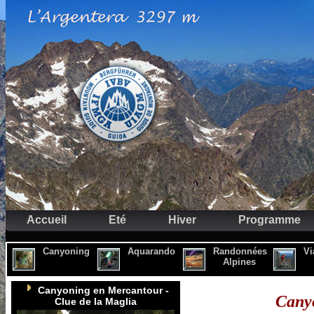
Accueil
Eté
Hiver
Programme
Canyoning
Aquarando
Randonnées
Vi
Alpines
Canyoning en Mercantour -
Canyo
Clue de la Maglia