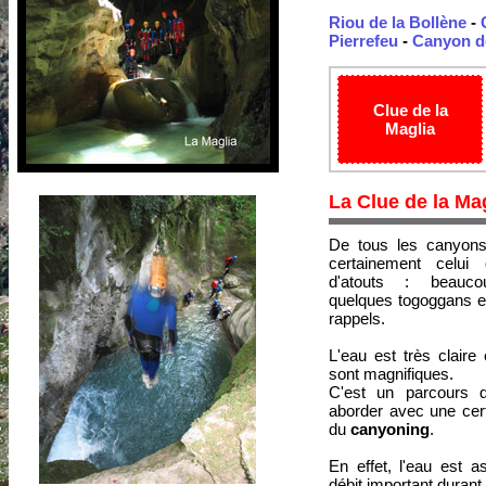
Riou de la Bollène
-
Pierrefeu
-
Canyon de
Clue de la
Maglia
La Clue de la Ma
De tous les canyon
certainement celui
d'atouts : beauc
quelques togoggans e
rappels.
L'eau est très claire
sont magnifiques.
C'est un parcours q
aborder avec une cer
du
canyoning
.
En effet, l'eau est a
débit important durant t