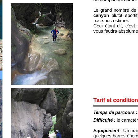
Le grand nombre de s
canyon
plutôt sport
pas sous estimer.
Ceci étant dit, c'est
vous faudra absolument
Tarif et conditio
Temps de parcours 
Difficulté :
le caractèr
Equipement :
Un mail
quelques barres énerg