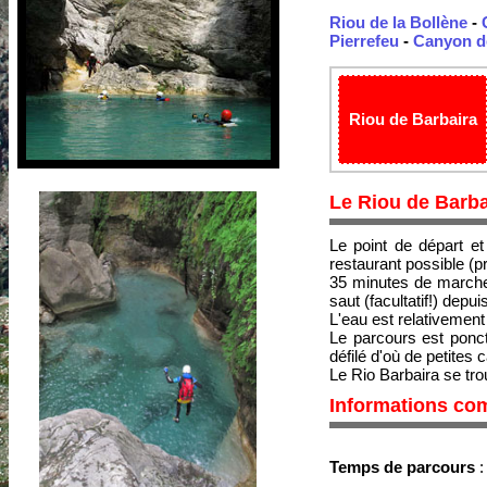
Riou de la Bollène
-
Pierrefeu
-
Canyon de
Riou de Barbaira
Le Riou de Barba
Le point de départ et
restaurant possible (pr
35 minutes de marche
saut (facultatif!) depui
L'eau est relativement c
Le parcours est ponct
défilé d'où de petites
Le Rio Barbaira se trouv
Informations co
Temps de parcours
: