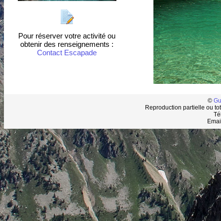
Pour réserver votre activité ou
obtenir des renseignements :
Contact Escapade
©
Gu
Reproduction partielle ou tot
Té
Emai