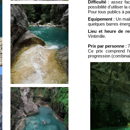
Difficulté
: assez faci
possibilité d'utiliser 
Pour tous publics à par
Equipement
: Un mail
quelques barres énerg
Lieu et heure de r
Vintimille.
Prix par personne
: 
Ce prix comprend l’
progression (combinai