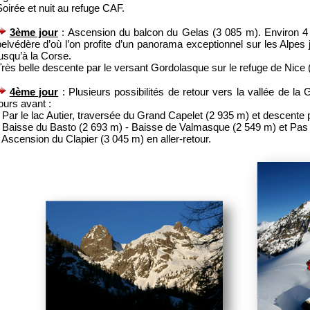
oirée et nuit au refuge CAF.
3
ème jour
: Ascension du balcon du Gelas (3 085 m). Environ 4 h
belvédère d’où l’on profite d’un panorama exceptionnel sur les Alpes
usqu’à la Corse.
Très belle descente par le versant Gordolasque sur le refuge de Nice 
4
ème jour
: Plusieurs possibilités de retour vers la vallée de la 
ours avant :
- Par le lac Autier, traversée du Grand Capelet (2 935 m) et descente
- Baisse du Basto (2 693 m) - Baisse de Valmasque (2 549 m) et Pas d
 Ascension du Clapier (3 045 m) en aller-retour.