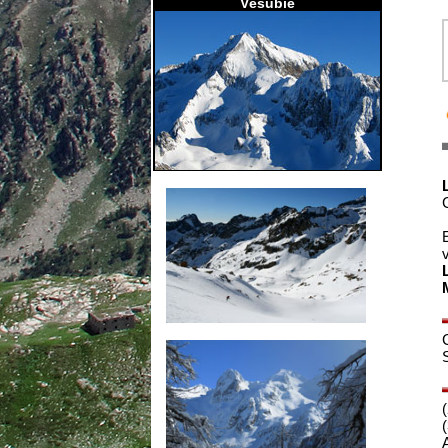
Vésubie
C
E
v
S
(