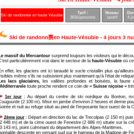
Tarif :
Niveau:
Dur
Ski de randonnée en haute Vésubie
365€/personne
sportif
4 jo
Ski de randonn裠en Haute-Vésubie - 4 jours 3 nu
Le massif du Mercantour
surprend toujours les visiteurs qui le décou
’est particulièrement vrai dans le secteur de la
haute-Vésubie
où ce 
n effet, les glaciers ont ici taraudé le socle cristallin plus qu’aille
isibles même s’ils ne subsistent plus maintenant qu’à l’état de relique
Les lacs glaciaires,
les vallées profondes et boisées, la faune 
Méditerranée
toute proche rendent ce coin de
« Suisse niçoise »
trè
1
er jour
: Au départ du centre de ski nordique du Boréon, mon
Cougourde (2 100 m). Mise en jambe d’environ 2 heures et demie pou
oirée et nuit au refuge situé au pied de l’imposante face ouest de la
2
ème jour
: Départ en direction du lac de Trecolpas (2 150 m) pu
2 448 m) et de la cime ouest de Fenestre (2 686 m) située sur la crêt
(3 143 m), point culminant du département des Alpes-Maritimes.
Agréable descente en versant sud sur le hameau de la Madone de Fe