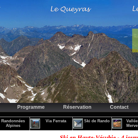
Programme
Réservation
Contact
Randonnées
Via Ferrata
Ski de Rando
Vallée
Alpines
Mervei
Ski en Haute-Vésubie - 4 jours