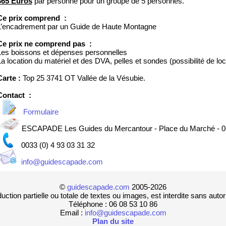
365 Euros
par personne pour un groupe de 5 personnes.
Ce prix comprend :
L’encadrement par un Guide de Haute Montagne
Ce prix ne comprend pas :
Les boissons et dépenses personnelles
a location du matériel et des DVA, pelles et sondes (possibilité de loc
Carte :
Top 25 3741 OT Vallée de la Vésubie.
Contact :
Formulaire
ESCAPADE Les Guides du Mercantour - Place du Marché 
0033 (0) 4 93 03 31 32
info@guidescapade.com
©
guidescapade.com
2005-2026
ction partielle ou totale de textes ou images, est interdite sans autor
Téléphone : 06 08 53 10 86
Email :
info@guidescapade.com
Plan du site