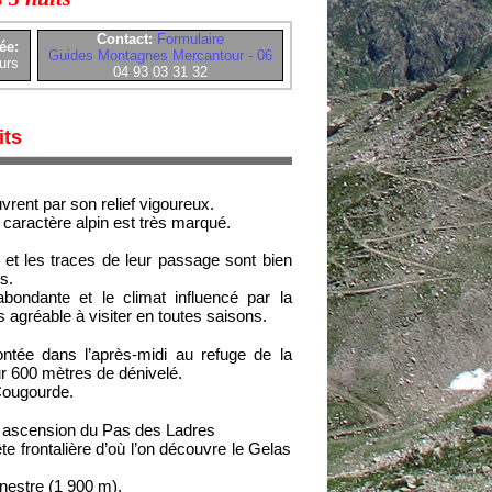
Contact:
Formulaire
ée:
Guides Montagnes Mercantour - 06
urs
04 93 03 31 32
its
vrent par son relief vigoureux.
caractère alpin est très marqué.
urs et les traces de leur passage sont bien
s.
abondante et le climat influencé par la
s agréable à visiter en toutes saisons.
tée dans l’après-midi au refuge de la
r 600 mètres de dénivelé.
 Cougourde.
is ascension du Pas des Ladres
e frontalière d’où l’on découvre le Gelas
nestre (1 900 m).