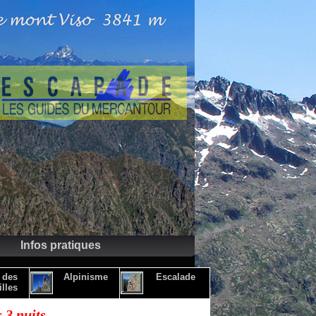
Infos pratiques
 des
Alpinisme
Escalade
lles
 3 nuits