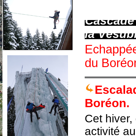
Cascade 
la Vésub
Echappée
du Boréo
Escala
Boréon.
Cet hiver,
activité a