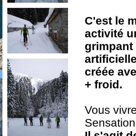
C'est le 
activité u
grimpant
artificiell
créée ave
+ froid.
Vous vivr
Sensation
Il s'agit