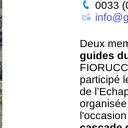
0033 (0
info@
Deux mem
guides d
FIORUCCI
participé
de l’Echa
organisée
l'occasion
cascade d