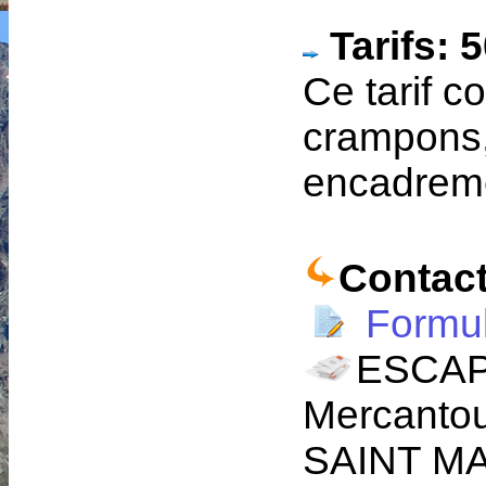
Tarifs: 
Ce tarif c
crampons,
encadrem
Contact
Formul
ESCAP
Mercantou
SAINT M